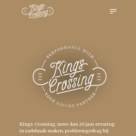
Skip
Menu
to
main
Close
content
Menu
Kings-Crossing, meer dan 20 jaar ervaring
in zadelmak maken, probleemgedrag bij